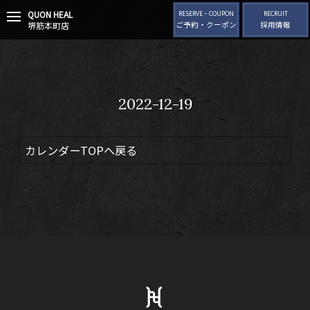
QUON HEAL
t
RESERVE・COUPON
RECRUIT
堺筋本町店
ご予約・クーポン
採用情報
o
g
g
l
e
n
2022-12-19
a
v
i
g
カレンダーTOPへ戻る
a
t
i
o
n