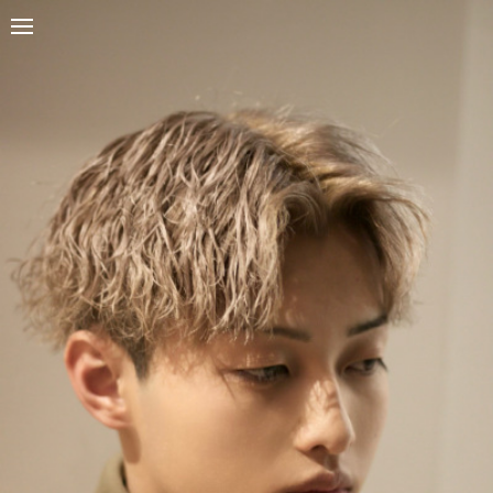
QUON HEAL
t
RESERVE・COUPON
RECRUIT
堺筋本町店
ご予約・クーポン
採用情報
o
g
g
l
e
n
a
v
i
g
a
t
i
o
n