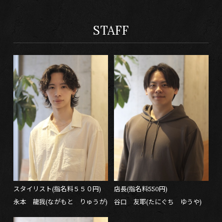
STAFF
スタイリスト(指名料５５０円)
店長(指名料550円)
永本 龍我(ながもと りゅうが)
谷口 友耶(たにぐち ゆうや)