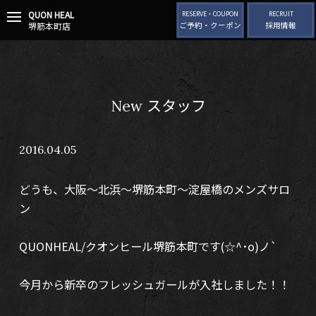
QUON HEAL
t
RESERVE・COUPON
RECRUIT
堺筋本町店
ご予約・クーポン
採用情報
o
g
g
l
e
n
New スタッフ
a
v
i
2016.04.05
g
a
t
どうも、大阪～北浜～堺筋本町～淀屋橋のメンズサロ
i
o
ン
n
QUONHEAL/クオンヒール堺筋本町です(☆^･o)ノ`
今月から新卒のフレッシュガールが入社しました！！