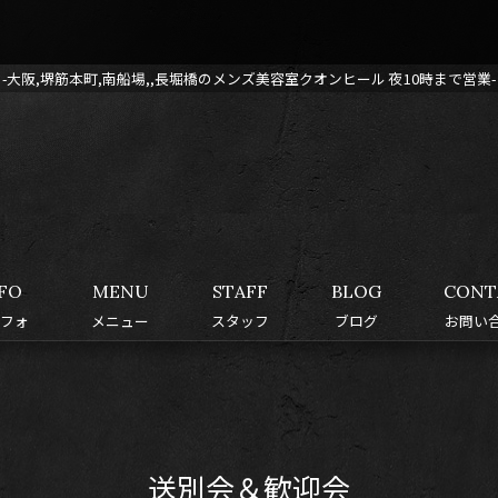
-大阪,堺筋本町,南船場,,長堀橋のメンズ美容室クオンヒール 夜10時まで営業-
FO
MENU
STAFF
BLOG
CONT
フォ
メニュー
スタッフ
ブログ
お問い
送別会＆歓迎会