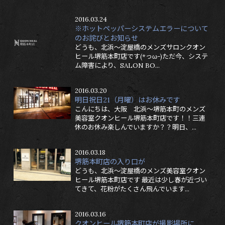
2016.03.24
※ホットペッパーシステムエラーについて
のお詫びとお知らせ
どうも、北浜～淀屋橋のメンズサロンクオン
ヒール堺筋本町店です(*っω-)ただ今、システ
ム障害により、SALON BO...
2016.03.20
明日祝日21（月曜）はお休みです
こんにちは、大阪 北浜～堺筋本町のメンズ
美容室クオンヒール堺筋本町店です！！三連
休のお休み楽しんでいますか？？明日、...
2016.03.18
堺筋本町店の入り口が
どうも、北浜～淀屋橋のメンズ美容室クオン
ヒール堺筋本町店です 最近は少し春が近づい
てきて、花粉がたくさん飛んでいます...
2016.03.16
クオンヒール堺筋本町店が撮影場所に