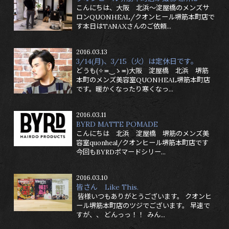
こんにちは、大阪 北浜～淀屋橋のメンズサ
ロンQUONHEAL/クオンヒール堺筋本町店で
す本日はTANAXさんのご依頼...
2016.03.13
3/14(月)、3/15（火）は定休日です。
どうも(✧≖‿ゝ≖)大阪 淀屋橋 北浜 堺筋
本町のメンズ美容室QUONHEAL堺筋本町店
です。暖かくなったり寒くなっ...
2016.03.11
BYRD MATTE POMADE
こんにちは 北浜 淀屋橋 堺筋のメンズ美
容室quonheal/クオンヒール堺筋本町店です
今回もBYRDポマードシリー...
2016.03.10
皆さん Like This.
皆様いつもありがとうございます。 クオンヒ
ール堺筋本町店のツジでございます。 早速で
すが、、 どんっっ！！ みん...