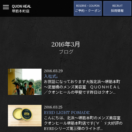
QUON HEAL
t
RESERVE・COUPON
RECRUIT
堺筋本町店
ご予約・クーポン
採用情報
o
g
g
l
e
n
2016年3月
a
v
ブログ
i
g
a
2016.03.29
t
入社式。
i
お世話になっております大阪北浜～堺筋本町
o
～淀屋橋のメンズ美容室 ＱＵＯＮＨＥＡＬ
n
／クオンヒールの甲斐です昨日はクオン...
2016.03.25
BYRD LIGHT POMADE
こんにちは、北浜～堺筋本町のメンズ美容室
クオンヒール堺筋本町店です(´∀｀ゞ大好評の
BYRDシリーズ第三弾のライトポ...