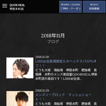
QUON HEAL
t
RESERVE・COUPON
RECRUIT
堺筋本町店
ご予約・クーポン
採用情報
o
g
g
l
e
n
2018年11月
a
v
ブログ
i
g
a
2018.11.30
t
LINE@会員様限定ルネヘッドスパ20％オ
i
フ！！
o
どうも大阪 南船場 堺筋本町 肥後橋 長
n
堀橋 本町のメンズ美容室QUONHEAL堺筋
本町店の奥田です！LINE@会員...
2018.11.29
メンズツーブロック マッシュショー
ト！！
どうも大阪 南船場 堺筋本町 肥後橋 長