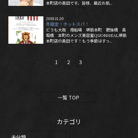
本町店の奥田です。皆様、最近お肌...
2018.11.20
冬限定！ホットスパ！
どうも大阪 南船場 堺筋本町 肥後橋 長
堀橋 本町のメンズ美容室QUONHEAL堺筋
本町店の奥田です！もう季節はすっ...
1
2
3
一覧 TOP
カテゴリ
未分類