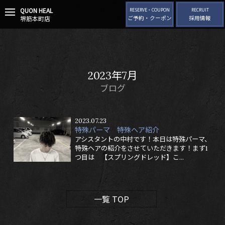
QUON HEAL
t
RESERVE・COUPON
RECRUIT
堺筋本町店
ご予約・クーポン
採用情報
o
g
g
l
e
n
2023年7月
a
v
ブログ
i
g
a
2023.07.23
t
特殊パーマ 特殊ヘア紹介
i
アシスタントの中村です！本日は特殊パーマ、
o
特殊ヘアの紹介をさせていただきます！まず1
n
つ目は 【スプリングドレッド】こ...
一覧 TOP