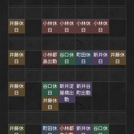
2
3
4
5
6
7
8
井藤休
小林休
小林休
小林休
小林休
日
日
日
日
日
9
10
11
12
13
14
15
井藤休
小林都
谷口休
町田休
新井休
井藤休
日
島出勤
日
日
日
日
16
17
18
19
20
21
22
井藤休
谷口休
新井淀
新井谷
日
日
屋橋出
町出勤
勤
井藤休
日
23
24
25
26
27
28
29
井藤休
町田休
小林都
新井休
谷口休