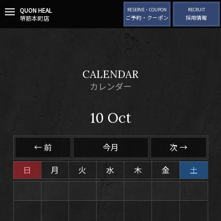
QUON HEAL
t
RESERVE・COUPON
RECRUIT
堺筋本町店
ご予約・クーポン
採用情報
o
g
g
l
e
n
CALENDAR
a
v
カレンダー
i
g
10
Oct
a
t
i
o
← 前
今月
次 →
n
日
月
火
水
木
金
土
25
26
27
28
29
30
1