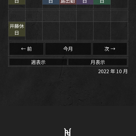
日
日
島出勤
日
日
30
31
1
2
3
4
5
井藤休
日
← 前
今月
次 →
週表示
月表示
2022 年 10 月