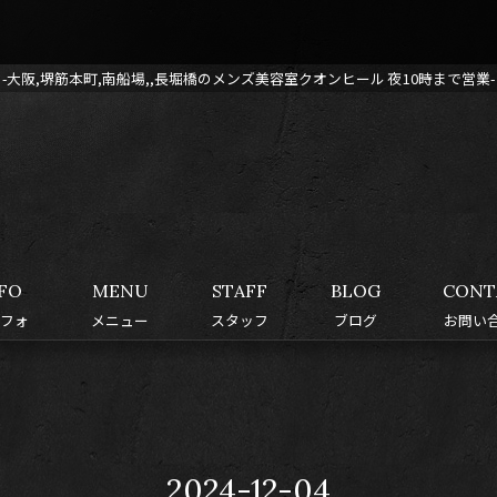
-大阪,堺筋本町,南船場,,長堀橋のメンズ美容室クオンヒール 夜10時まで営業-
FO
MENU
STAFF
BLOG
CONT
フォ
メニュー
スタッフ
ブログ
お問い
2024-12-04