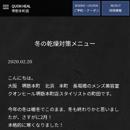
QUON HEAL
t
RESERVE・COUPON
RECRUIT
堺筋本町店
ご予約・クーポン
採用情報
o
g
g
l
e
n
冬の乾燥対策メニュー
a
v
i
2020.02.20
g
a
t
こんにちは。
i
o
大阪 堺筋本町 北浜 本町 長堀橋のメンズ美容室
n
クオンヒール堺筋本町店スタイリストの町田です。
今年の冬は暖冬でこのまま、冬も終わりかと思いまし
たが、さすがに2月！
本格的に寒くなりました！