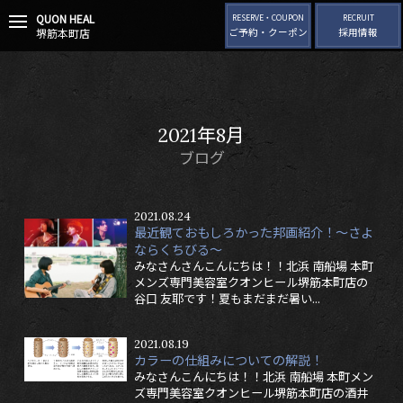
QUON HEAL
t
RESERVE・COUPON
RECRUIT
堺筋本町店
ご予約・クーポン
採用情報
o
g
g
l
e
n
2021年8月
a
v
ブログ
i
g
a
2021.08.24
t
最近観ておもしろかった邦画紹介！〜さよ
i
ならくちびる〜
o
みなさんさんこんにちは！！北浜 南船場 本町
n
メンズ専門美容室クオンヒール堺筋本町店の
谷口 友耶です！夏もまだまだ暑い...
2021.08.19
カラーの仕組みについての解説！
みなさんこんにちは！！北浜 南船場 本町メン
ズ専門美容室クオンヒール堺筋本町店の酒井