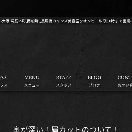
-大阪,堺筋本町,南船場,,長堀橋のメンズ美容室クオンヒール 夜10時まで営業-
FO
MENU
STAFF
BLOG
CONT
フォ
メニュー
スタッフ
ブログ
お問い
奥が深い！眉カットのついて！