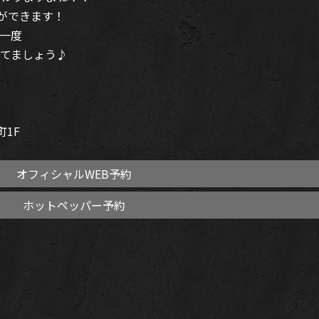
事ができます！
一度
てましょう♪
町
1F
オフィシャルWEB予約
ホットペッパー予約