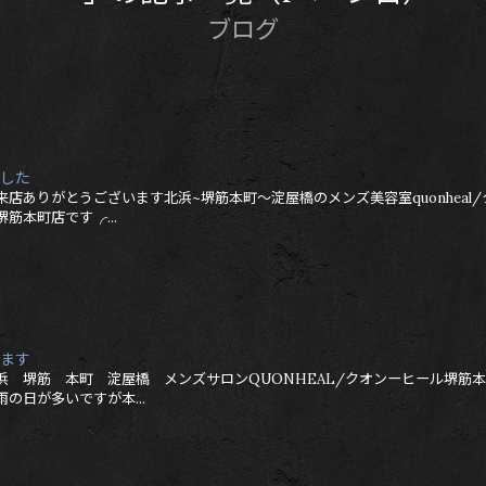
ブログ
した
来店ありがとうございます北浜~堺筋本町～淀屋橋のメンズ美容室quonheal/
筋本町店です╭...
ます
浜 堺筋 本町 淀屋橋 メンズサロンQUONHEAL/クオンーヒール堺筋
の日が多いですが本...