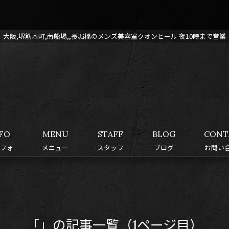
-大阪,堺筋本町,南船場,,長堀橋のメンズ美容室クオンヒール 夜10時まで営業-
FO
MENU
STAFF
BLOG
CONT
フォ
メニュー
スタッフ
ブログ
お問い
「」の記事一覧（1ページ目）