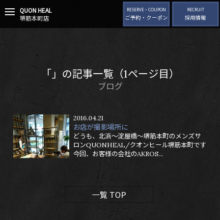
QUON HEAL
t
RESERVE・COUPON
RECRUIT
堺筋本町店
ご予約・クーポン
採用情報
o
g
g
l
e
n
「」の記事一覧（1ページ目）
a
v
ブログ
i
g
a
2016.04.21
t
お店が撮影場所に
i
どうも、北浜～淀屋橋～堺筋本町のメンズサ
o
ロンQUONHEAL/クオンヒール堺筋本町です
n
今回、お客様の会社のAKROS...
一覧 TOP