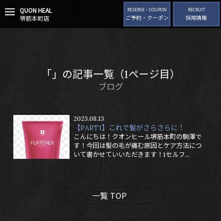
QUON HEAL
t
RESERVE・COUPON
RECRUIT
堺筋本町店
ご予約・クーポン
採用情報
o
g
g
l
e
n
「」の記事一覧（1ページ目）
a
v
ブログ
i
g
a
2023.08.13
t
【PART1】これで髪がさらさらに！
i
こんにちは！クオンヒール堺筋本町の駒澤で
o
す！今回は髪の毛が痛む原因とケア方法につ
n
いて書かせていいただきます！1セルフ...
一覧 TOP